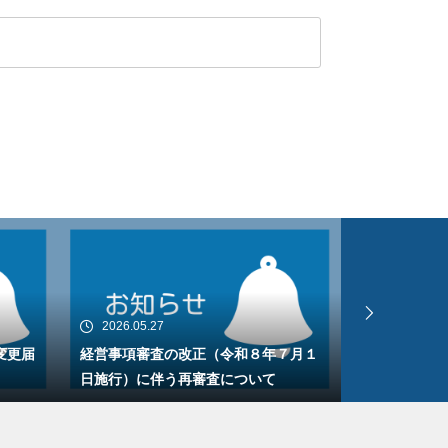
2026.05.27
2026.05.13
変更届
経営事項審査の改正（令和８年７月１
経営事項審査
日施行）に伴う再審査について
年７月１日以