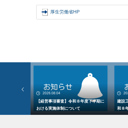
厚生労働省HP
2026.08.04
20
り9月30日
【経営事項審査】令和８年度下半期に
建設
でサーバーが停
おける実施体制について
和８