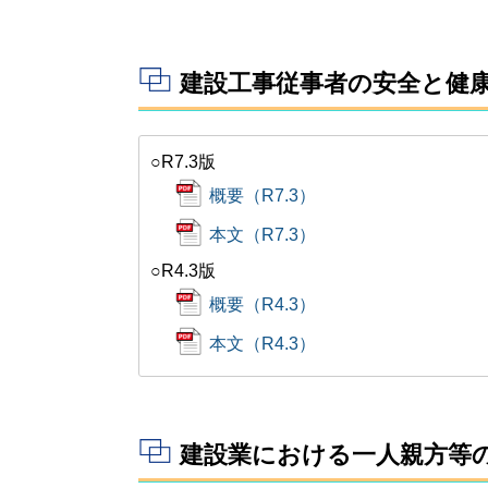
建設工事従事者の安全と健
○R7.3版
概要（R7.3）
本文（R7.3）
○R4.3版
概要（R4.3）
本文（R4.3）
建設業における一人親方等